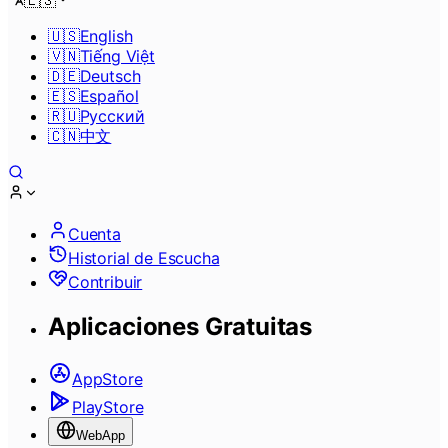
🇪🇸
🇺🇸
English
🇻🇳
Tiếng Việt
🇩🇪
Deutsch
🇪🇸
Español
🇷🇺
Pусский
🇨🇳
中文
Cuenta
Historial de Escucha
Contribuir
Aplicaciones Gratuitas
AppStore
PlayStore
WebApp