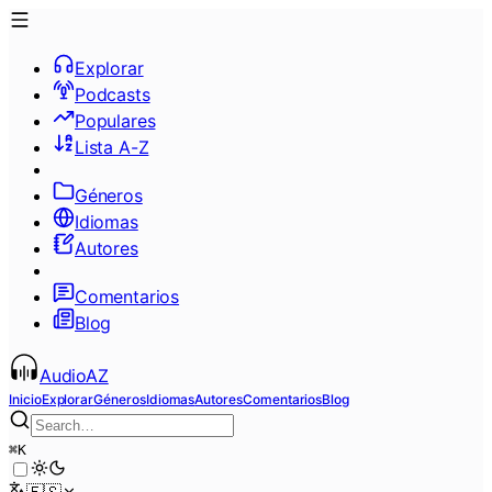
Explorar
Podcasts
Populares
Lista A-Z
Géneros
Idiomas
Autores
Comentarios
Blog
AudioAZ
Inicio
Explorar
Géneros
Idiomas
Autores
Comentarios
Blog
⌘
K