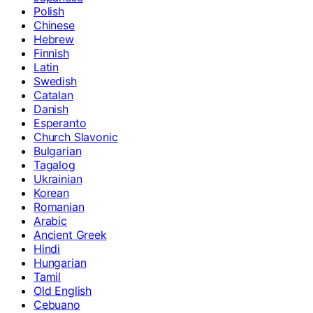
Polish
Chinese
Hebrew
Finnish
Latin
Swedish
Catalan
Danish
Esperanto
Church Slavonic
Bulgarian
Tagalog
Ukrainian
Korean
Romanian
Arabic
Ancient Greek
Hindi
Hungarian
Tamil
Old English
Cebuano