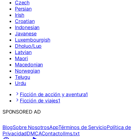
Czech
Persian
Irish
Croatian
Indonesian
Javanese
Luxembourgish
Dholuo/Luo
Latvian
Maori
Macedonian
Norwegian
Telugu
Urdu
Ficción de acción y aventura
1
Ficción de viajes
1
SPONSORED AD
Blog
Sobre Nosotros
App
Términos de Servicio
Política de
Privacidad
DMCA
Contacto
llms.txt