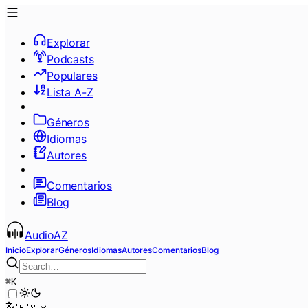
Explorar
Podcasts
Populares
Lista A-Z
Géneros
Idiomas
Autores
Comentarios
Blog
AudioAZ
Inicio
Explorar
Géneros
Idiomas
Autores
Comentarios
Blog
⌘
K