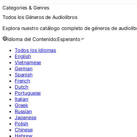
Categories & Genres
Todos los Géneros de Audiolibros
Explora nuestro catálogo completo de géneros de audiolibr
Idioma del Contenido:
Esperanto
Todos los Idiomas
English
Vietnamese
German
Spanish
French
Dutch
Portuguese
Italian
Greek
Russian
Japanese
Polish
Chinese
Hebrew