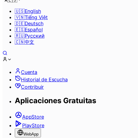
🇪🇸
🇺🇸
English
🇻🇳
Tiếng Việt
🇩🇪
Deutsch
🇪🇸
Español
🇷🇺
Pусский
🇨🇳
中文
Cuenta
Historial de Escucha
Contribuir
Aplicaciones Gratuitas
AppStore
PlayStore
WebApp