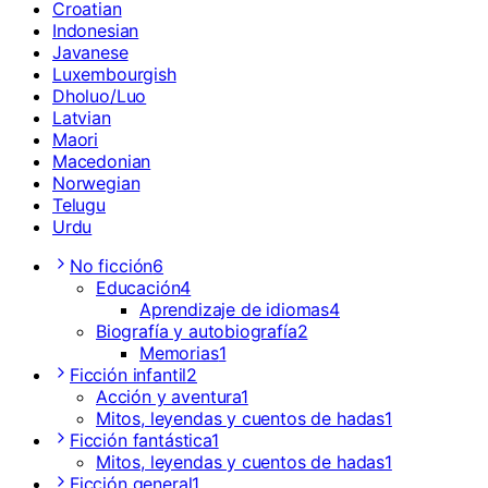
Croatian
Indonesian
Javanese
Luxembourgish
Dholuo/Luo
Latvian
Maori
Macedonian
Norwegian
Telugu
Urdu
No ficción
6
Educación
4
Aprendizaje de idiomas
4
Biografía y autobiografía
2
Memorias
1
Ficción infantil
2
Acción y aventura
1
Mitos, leyendas y cuentos de hadas
1
Ficción fantástica
1
Mitos, leyendas y cuentos de hadas
1
Ficción general
1