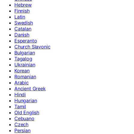
Hebrew
Finnish
Latin
Swedish
Catalan
Danish
Esperanto
Church Slavonic
Bulgarian
Tagalog
Ukrainian
Korean
Romanian
Arabic
Ancient Greek
Hindi
Hungarian
Tamil
Old English
Cebuano
Czech
Persian