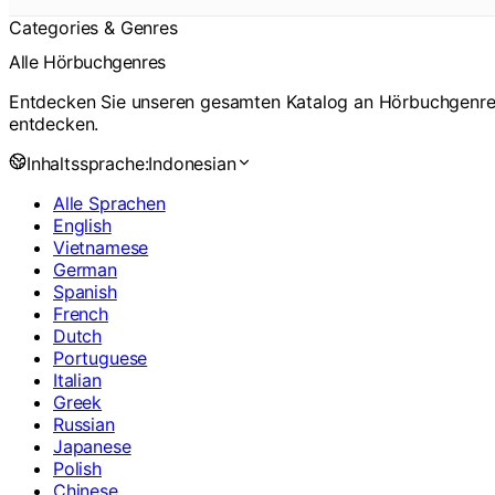
Categories & Genres
Alle Hörbuchgenres
Entdecken Sie unseren gesamten Katalog an Hörbuchgenres. 
entdecken.
Inhaltssprache:
Indonesian
Alle Sprachen
English
Vietnamese
German
Spanish
French
Dutch
Portuguese
Italian
Greek
Russian
Japanese
Polish
Chinese