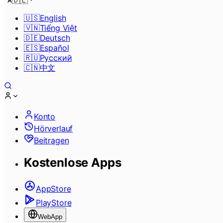
🇩🇪
🇺🇸
English
🇻🇳
Tiếng Việt
🇩🇪
Deutsch
🇪🇸
Español
🇷🇺
Pусский
🇨🇳
中文
Konto
Hörverlauf
Beitragen
Kostenlose Apps
AppStore
PlayStore
WebApp