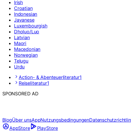
Irish
Croatian
Indonesian
Javanese
Luxembourgish
Dholuo/Luo
Latvian
Maori
Macedonian
Norwegian
Telugu
Urdu
Action- & Abenteuerliteratur
1
Reiseliteratur
1
SPONSORED AD
Blog
Über uns
App
Nutzungsbedingungen
Datenschutzrichtlin
AppStore
PlayStore