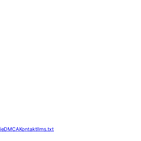
ie
DMCA
Kontakt
llms.txt