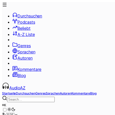
Durchsuchen
Podcasts
Beliebt
A-Z Liste
Genres
Sprachen
Autoren
Kommentare
Blog
AudioAZ
Startseite
Durchsuchen
Genres
Sprachen
Autoren
Kommentare
Blog
⌘
K