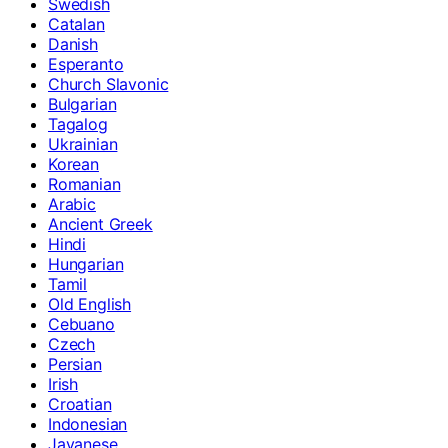
Swedish
Catalan
Danish
Esperanto
Church Slavonic
Bulgarian
Tagalog
Ukrainian
Korean
Romanian
Arabic
Ancient Greek
Hindi
Hungarian
Tamil
Old English
Cebuano
Czech
Persian
Irish
Croatian
Indonesian
Javanese