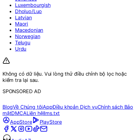
Luxembourgish
Dholuo/Luo
Latvian
Maori
Macedonian
Norwegian
Telugu
Urdu
Không có dữ liệu. Vui lòng thử điều chỉnh bộ lọc hoặc
kiểm tra lại sau.
SPONSORED AD
Blog
Về Chúng tôi
App
Điều khoản Dịch vụ
Chính sách Bảo
mật
DMCA
Liên hệ
llms.txt
AppStore
PlayStore