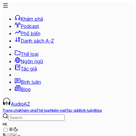
Khám phá
Podcast
Phổ biến
Danh sách A-Z
Thể loại
Ngôn ngữ
Tác giả
Bình luận
Blog
AudioAZ
Trang chủ
Khám phá
Thể loại
Ngôn ngữ
Tác giả
Bình luận
Blog
⌘
K