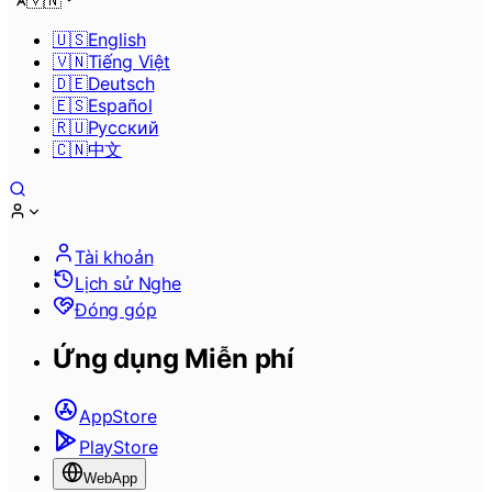
🇻🇳
🇺🇸
English
🇻🇳
Tiếng Việt
🇩🇪
Deutsch
🇪🇸
Español
🇷🇺
Pусский
🇨🇳
中文
Tài khoản
Lịch sử Nghe
Đóng góp
Ứng dụng Miễn phí
AppStore
PlayStore
WebApp