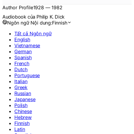
Author Profile
1928
—
1982
Audiobook của Philip K. Dick
Ngôn ngữ Nội dung:
Finnish
Tất cả Ngôn ngữ
English
Vietnamese
German
Spanish
French
Dutch
Portuguese
Italian
Greek
Russian
Japanese
Polish
Chinese
Hebrew
Finnish
Latin