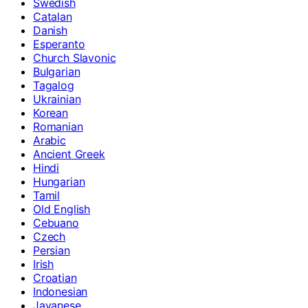
Swedish
Catalan
Danish
Esperanto
Church Slavonic
Bulgarian
Tagalog
Ukrainian
Korean
Romanian
Arabic
Ancient Greek
Hindi
Hungarian
Tamil
Old English
Cebuano
Czech
Persian
Irish
Croatian
Indonesian
Javanese