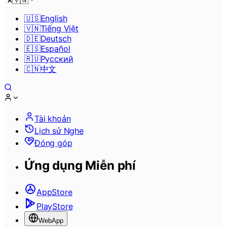
🇻🇳
🇺🇸
English
🇻🇳
Tiếng Việt
🇩🇪
Deutsch
🇪🇸
Español
🇷🇺
Pусский
🇨🇳
中文
Tài khoản
Lịch sử Nghe
Đóng góp
Ứng dụng Miễn phí
AppStore
PlayStore
WebApp