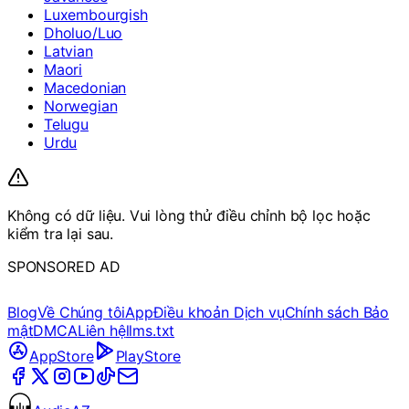
Luxembourgish
Dholuo/Luo
Latvian
Maori
Macedonian
Norwegian
Telugu
Urdu
Không có dữ liệu. Vui lòng thử điều chỉnh bộ lọc hoặc
kiểm tra lại sau.
SPONSORED AD
Blog
Về Chúng tôi
App
Điều khoản Dịch vụ
Chính sách Bảo
mật
DMCA
Liên hệ
llms.txt
AppStore
PlayStore