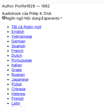
Author Profile
1928
—
1982
Audiobook của Philip K. Dick
Ngôn ngữ Nội dung:
Esperanto
Tất cả Ngôn ngữ
English
Vietnamese
German
Spanish
French
Dutch
Portuguese
Italian
Greek
Russian
Japanese
Polish
Chinese
Hebrew
Finnish
Latin