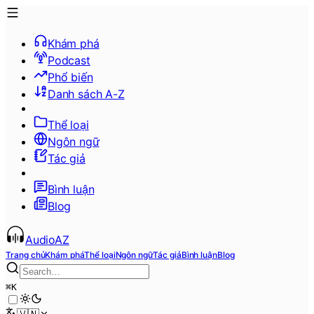
Khám phá
Podcast
Phổ biến
Danh sách A-Z
Thể loại
Ngôn ngữ
Tác giả
Bình luận
Blog
AudioAZ
Trang chủ
Khám phá
Thể loại
Ngôn ngữ
Tác giả
Bình luận
Blog
⌘
K