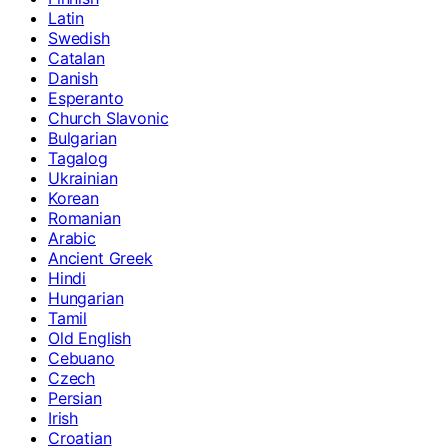
Latin
Swedish
Catalan
Danish
Esperanto
Church Slavonic
Bulgarian
Tagalog
Ukrainian
Korean
Romanian
Arabic
Ancient Greek
Hindi
Hungarian
Tamil
Old English
Cebuano
Czech
Persian
Irish
Croatian