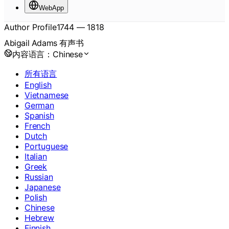
WebApp
Author Profile
1744
—
1818
Abigail Adams 有声书
内容语言：
Chinese
所有语言
English
Vietnamese
German
Spanish
French
Dutch
Portuguese
Italian
Greek
Russian
Japanese
Polish
Chinese
Hebrew
Finnish