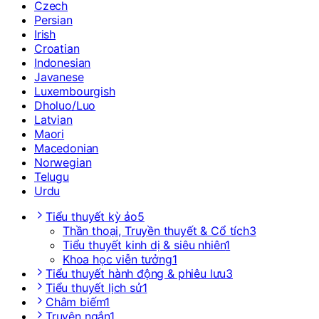
Czech
Persian
Irish
Croatian
Indonesian
Javanese
Luxembourgish
Dholuo/Luo
Latvian
Maori
Macedonian
Norwegian
Telugu
Urdu
Tiểu thuyết kỳ ảo
5
Thần thoại, Truyền thuyết & Cổ tích
3
Tiểu thuyết kinh dị & siêu nhiên
1
Khoa học viễn tưởng
1
Tiểu thuyết hành động & phiêu lưu
3
Tiểu thuyết lịch sử
1
Châm biếm
1
Truyện ngắn
1