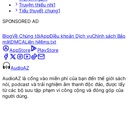
Truyện thiếu nhi
1
Tiểu thuyết chung
1
SPONSORED AD
Blog
Về Chúng tôi
App
Điều khoản Dịch vụ
Chính sách Bảo
mật
DMCA
Liên hệ
llms.txt
AppStore
PlayStore
AudioAZ
AudioAZ là cổng vào miễn phí của bạn đến thế giới sách
nói, podcast và trải nghiệm âm thanh độc đáo, được lấy
từ các bộ sưu tập phạm vi công cộng và đóng góp của
người dùng.