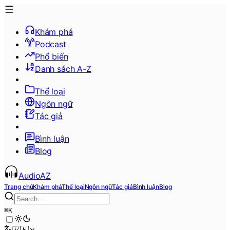
Khám phá
Podcast
Phổ biến
Danh sách A-Z
Thể loại
Ngôn ngữ
Tác giả
Bình luận
Blog
AudioAZ
Trang chủ
Khám phá
Thể loại
Ngôn ngữ
Tác giả
Bình luận
Blog
⌘
K