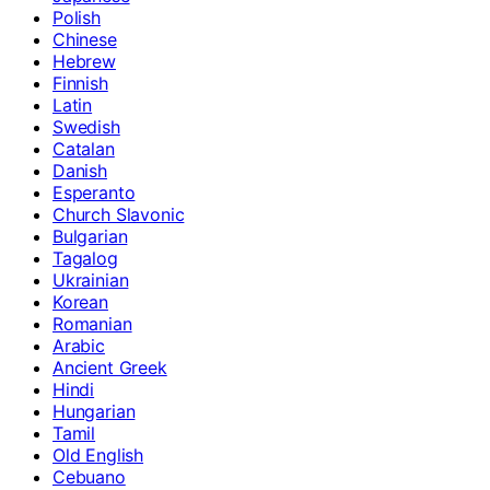
Polish
Chinese
Hebrew
Finnish
Latin
Swedish
Catalan
Danish
Esperanto
Church Slavonic
Bulgarian
Tagalog
Ukrainian
Korean
Romanian
Arabic
Ancient Greek
Hindi
Hungarian
Tamil
Old English
Cebuano