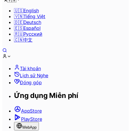
🇻🇳
🇺🇸
English
🇻🇳
Tiếng Việt
🇩🇪
Deutsch
🇪🇸
Español
🇷🇺
Pусский
🇨🇳
中文
Tài khoản
Lịch sử Nghe
Đóng góp
Ứng dụng Miễn phí
AppStore
PlayStore
WebApp