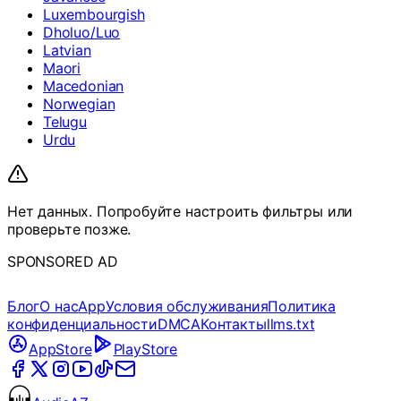
Luxembourgish
Dholuo/Luo
Latvian
Maori
Macedonian
Norwegian
Telugu
Urdu
Нет данных. Попробуйте настроить фильтры или
проверьте позже.
SPONSORED AD
Блог
О нас
App
Условия обслуживания
Политика
конфиденциальности
DMCA
Контакты
llms.txt
AppStore
PlayStore