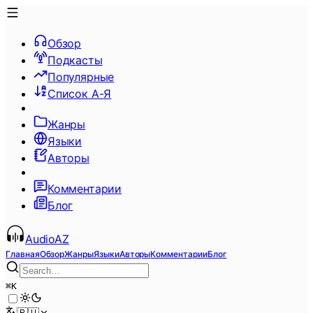
Обзор
Подкасты
Популярные
Список А-Я
Жанры
Языки
Авторы
Комментарии
Блог
AudioAZ
Главная
Обзор
Жанры
Языки
Авторы
Комментарии
Блог
⌘
K