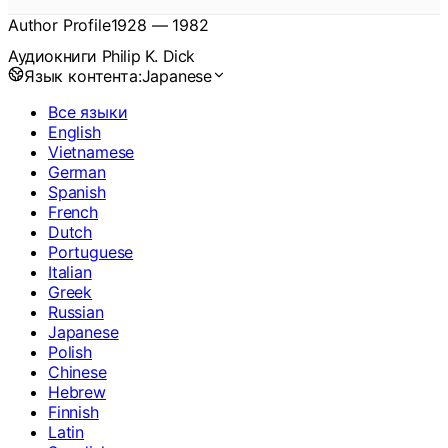
Author Profile
1928
—
1982
Аудиокниги Philip K. Dick
Язык контента:
Japanese
Все языки
English
Vietnamese
German
Spanish
French
Dutch
Portuguese
Italian
Greek
Russian
Japanese
Polish
Chinese
Hebrew
Finnish
Latin