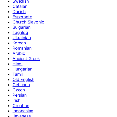
Swedish
Catalan
Danish
Esperanto
Church Slavonic
Bulgarian
Tagalog
Ukrainian
Korean
Romanian
Arabic
Ancient Greek
Hindi
Hungarian
Tamil
Old English
Cebuano
Czech
Persian
Irish
Croatian
Indonesian
Javanese