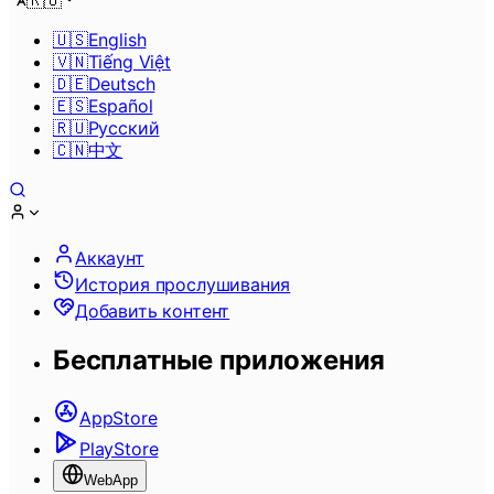
🇷🇺
🇺🇸
English
🇻🇳
Tiếng Việt
🇩🇪
Deutsch
🇪🇸
Español
🇷🇺
Pусский
🇨🇳
中文
Аккаунт
История прослушивания
Добавить контент
Бесплатные приложения
AppStore
PlayStore
WebApp