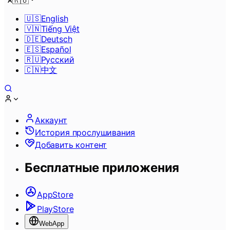
🇷🇺
🇺🇸
English
🇻🇳
Tiếng Việt
🇩🇪
Deutsch
🇪🇸
Español
🇷🇺
Pусский
🇨🇳
中文
Аккаунт
История прослушивания
Добавить контент
Бесплатные приложения
AppStore
PlayStore
WebApp