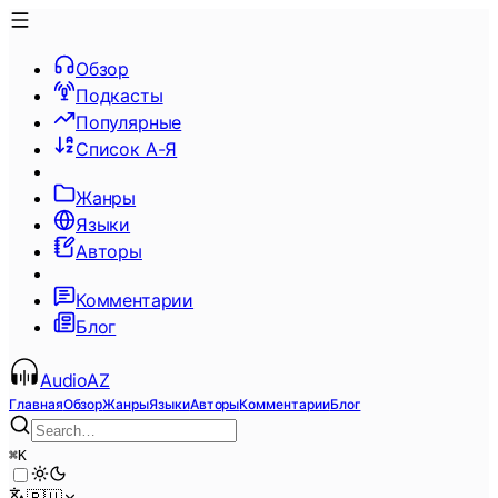
Обзор
Подкасты
Популярные
Список А-Я
Жанры
Языки
Авторы
Комментарии
Блог
AudioAZ
Главная
Обзор
Жанры
Языки
Авторы
Комментарии
Блог
⌘
K