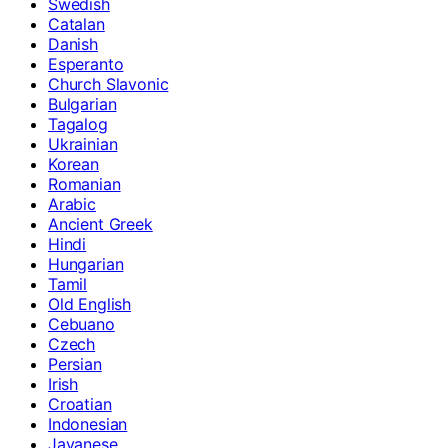
Swedish
Catalan
Danish
Esperanto
Church Slavonic
Bulgarian
Tagalog
Ukrainian
Korean
Romanian
Arabic
Ancient Greek
Hindi
Hungarian
Tamil
Old English
Cebuano
Czech
Persian
Irish
Croatian
Indonesian
Javanese