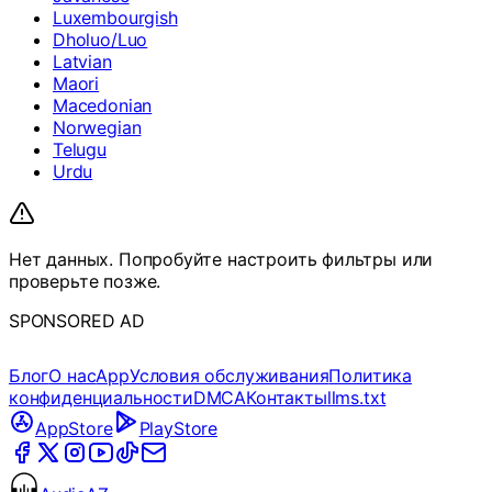
Luxembourgish
Dholuo/Luo
Latvian
Maori
Macedonian
Norwegian
Telugu
Urdu
Нет данных. Попробуйте настроить фильтры или
проверьте позже.
SPONSORED AD
Блог
О нас
App
Условия обслуживания
Политика
конфиденциальности
DMCA
Контакты
llms.txt
AppStore
PlayStore