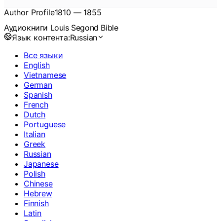
Author Profile
1810
—
1855
Аудиокниги Louis Segond Bible
Язык контента:
Russian
Все языки
English
Vietnamese
German
Spanish
French
Dutch
Portuguese
Italian
Greek
Russian
Japanese
Polish
Chinese
Hebrew
Finnish
Latin