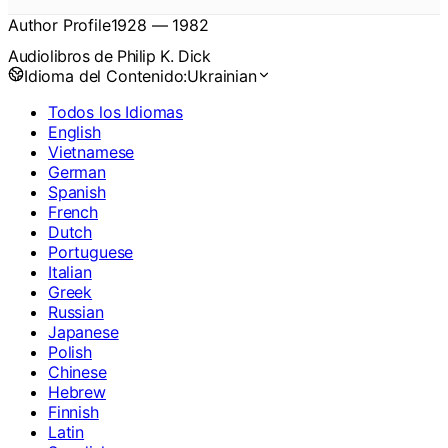
Author Profile
1928
—
1982
Audiolibros de Philip K. Dick
Idioma del Contenido:
Ukrainian
Todos los Idiomas
English
Vietnamese
German
Spanish
French
Dutch
Portuguese
Italian
Greek
Russian
Japanese
Polish
Chinese
Hebrew
Finnish
Latin