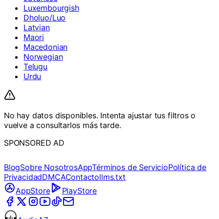
Luxembourgish
Dholuo/Luo
Latvian
Maori
Macedonian
Norwegian
Telugu
Urdu
No hay datos disponibles. Intenta ajustar tus filtros o
vuelve a consultarlos más tarde.
SPONSORED AD
Blog
Sobre Nosotros
App
Términos de Servicio
Política de
Privacidad
DMCA
Contacto
llms.txt
AppStore
PlayStore