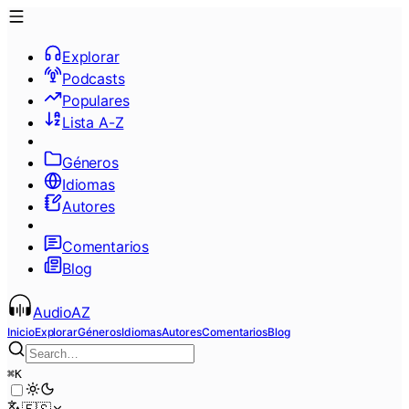
Explorar
Podcasts
Populares
Lista A-Z
Géneros
Idiomas
Autores
Comentarios
Blog
AudioAZ
Inicio
Explorar
Géneros
Idiomas
Autores
Comentarios
Blog
⌘
K