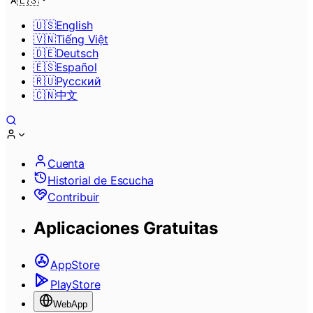
🇪🇸
🇺🇸
English
🇻🇳
Tiếng Việt
🇩🇪
Deutsch
🇪🇸
Español
🇷🇺
Pусский
🇨🇳
中文
Cuenta
Historial de Escucha
Contribuir
Aplicaciones Gratuitas
AppStore
PlayStore
WebApp