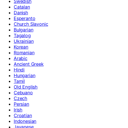
Swedish
Catalan
Danish
Esperanto
Church Slavonic
Bulgarian
Tagalog
Ukrainian
Korean
Romanian
Arabic
Ancient Greek
Hindi
Hungarian
Tamil
Old English
Cebuano
Czech
Persian
Irish
Croatian
Indonesian
Javanese