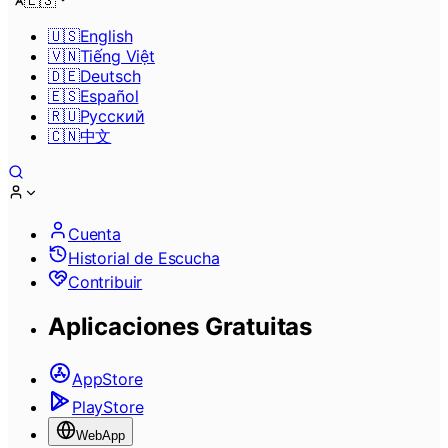
🇪🇸
🇺🇸
English
🇻🇳
Tiếng Việt
🇩🇪
Deutsch
🇪🇸
Español
🇷🇺
Pусский
🇨🇳
中文
Cuenta
Historial de Escucha
Contribuir
Aplicaciones Gratuitas
AppStore
PlayStore
WebApp