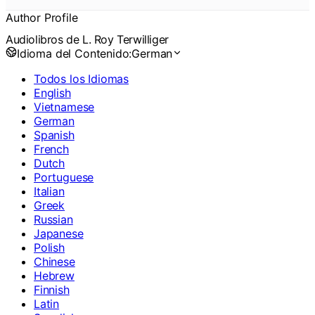
Author Profile
Audiolibros de L. Roy Terwilliger
Idioma del Contenido:
German
Todos los Idiomas
English
Vietnamese
German
Spanish
French
Dutch
Portuguese
Italian
Greek
Russian
Japanese
Polish
Chinese
Hebrew
Finnish
Latin