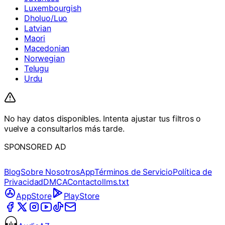
Luxembourgish
Dholuo/Luo
Latvian
Maori
Macedonian
Norwegian
Telugu
Urdu
No hay datos disponibles. Intenta ajustar tus filtros o
vuelve a consultarlos más tarde.
SPONSORED AD
Blog
Sobre Nosotros
App
Términos de Servicio
Política de
Privacidad
DMCA
Contacto
llms.txt
AppStore
PlayStore