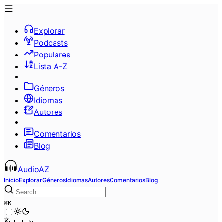
Explorar
Podcasts
Populares
Lista A-Z
Géneros
Idiomas
Autores
Comentarios
Blog
AudioAZ
Inicio
Explorar
Géneros
Idiomas
Autores
Comentarios
Blog
⌘
K