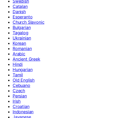
Swedish
Catalan
Danish
Esperanto
Church Slavonic
Bulgarian
Tagalog
Ukrainian
Korean
Romanian
Arabic
Ancient Greek
Hindi
Hungarian
Tamil
Old English
Cebuano
Czech
Persian
Irish
Croatian
Indonesian
Javanese