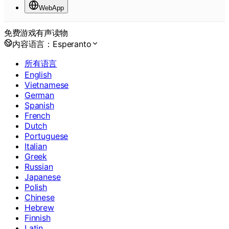
WebApp
免费游戏有声读物
内容语言：
Esperanto
所有语言
English
Vietnamese
German
Spanish
French
Dutch
Portuguese
Italian
Greek
Russian
Japanese
Polish
Chinese
Hebrew
Finnish
Latin