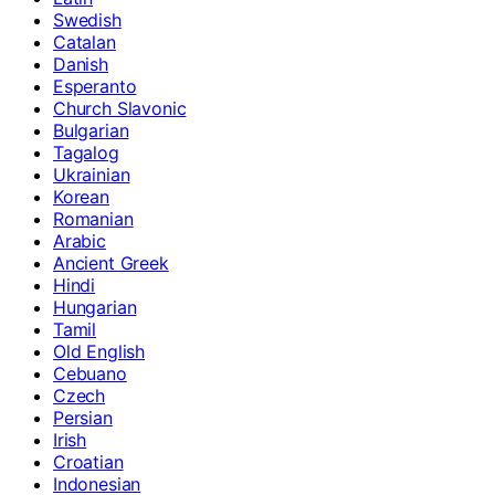
Swedish
Catalan
Danish
Esperanto
Church Slavonic
Bulgarian
Tagalog
Ukrainian
Korean
Romanian
Arabic
Ancient Greek
Hindi
Hungarian
Tamil
Old English
Cebuano
Czech
Persian
Irish
Croatian
Indonesian