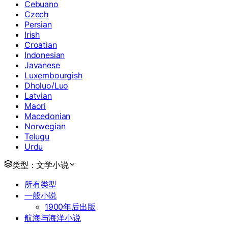
Cebuano
Czech
Persian
Irish
Croatian
Indonesian
Javanese
Luxembourgish
Dholuo/Luo
Latvian
Maori
Macedonian
Norwegian
Telugu
Urdu
类型：
文学小说
所有类型
一般小说
1900年后出版
航海与海洋小说