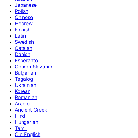
Japanese
Polish
Chinese
Hebrew
Finnish
Latin
Swedish
Catalan
Danish
Esperanto
Church Slavonic
Bulgarian
Tagalog
Ukrainian
Korean
Romanian
Arabic
Ancient Greek
Hindi
Hungarian
Tamil
Old English