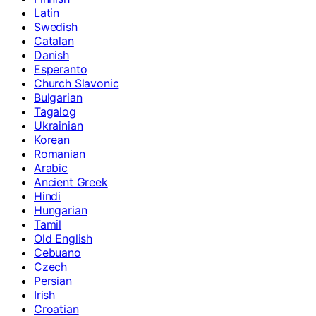
Latin
Swedish
Catalan
Danish
Esperanto
Church Slavonic
Bulgarian
Tagalog
Ukrainian
Korean
Romanian
Arabic
Ancient Greek
Hindi
Hungarian
Tamil
Old English
Cebuano
Czech
Persian
Irish
Croatian