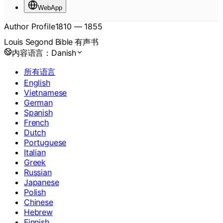
WebApp
Author Profile
1810
—
1855
Louis Segond Bible 有声书
内容语言：
Danish
所有语言
English
Vietnamese
German
Spanish
French
Dutch
Portuguese
Italian
Greek
Russian
Japanese
Polish
Chinese
Hebrew
Finnish