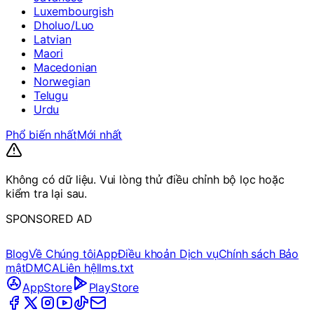
Luxembourgish
Dholuo/Luo
Latvian
Maori
Macedonian
Norwegian
Telugu
Urdu
Phổ biến nhất
Mới nhất
Không có dữ liệu. Vui lòng thử điều chỉnh bộ lọc hoặc
kiểm tra lại sau.
SPONSORED AD
Blog
Về Chúng tôi
App
Điều khoản Dịch vụ
Chính sách Bảo
mật
DMCA
Liên hệ
llms.txt
AppStore
PlayStore