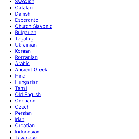
Swedish
Catalan
Danish
Esperanto
Church Slavonic
Bulgarian
Tagalog
Ukrainian
Korean
Romanian
Arabic
Ancient Greek
Hindi
Hungarian
Tamil
Old English
Cebuano
Czech
Persian
Irish
Croatian
Indonesian
Javanese