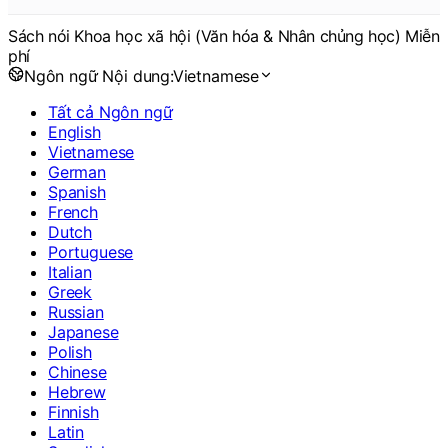
Sách nói Khoa học xã hội (Văn hóa & Nhân chủng học) Miễn
phí
Ngôn ngữ Nội dung:
Vietnamese
Tất cả Ngôn ngữ
English
Vietnamese
German
Spanish
French
Dutch
Portuguese
Italian
Greek
Russian
Japanese
Polish
Chinese
Hebrew
Finnish
Latin