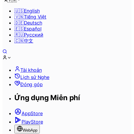
🇻🇳
🇺🇸
English
🇻🇳
Tiếng Việt
🇩🇪
Deutsch
🇪🇸
Español
🇷🇺
Pусский
🇨🇳
中文
Tài khoản
Lịch sử Nghe
Đóng góp
Ứng dụng Miễn phí
AppStore
PlayStore
WebApp