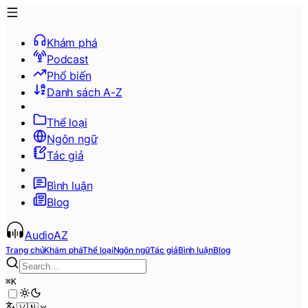
Khám phá
Podcast
Phổ biến
Danh sách A-Z
Thể loại
Ngôn ngữ
Tác giả
Bình luận
Blog
AudioAZ
Trang chủ
Khám phá
Thể loại
Ngôn ngữ
Tác giả
Bình luận
Blog
⌘
K