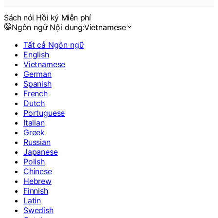
Sách nói Hồi ký Miễn phí
Ngôn ngữ Nội dung:
Vietnamese
Tất cả Ngôn ngữ
English
Vietnamese
German
Spanish
French
Dutch
Portuguese
Italian
Greek
Russian
Japanese
Polish
Chinese
Hebrew
Finnish
Latin
Swedish