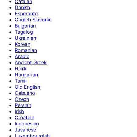
Catalan
Danish
Esperanto
Church Slavonic
Bulgarian
Tagalog
Ukrainian
Korean
Romanian
Arabic
Ancient Greek
Hindi
Hungarian
Tamil
Old English
Cebuano
Czech
Persian
Irish
Croatian
Indonesian
Javanese
Luxembourgish