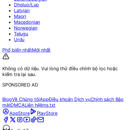
Dholuo/Luo
Latvian
Maori
Macedonian
Norwegian
Telugu
Urdu
Phổ biến nhất
Mới nhất
Không có dữ liệu. Vui lòng thử điều chỉnh bộ lọc hoặc
kiểm tra lại sau.
SPONSORED AD
Blog
Về Chúng tôi
App
Điều khoản Dịch vụ
Chính sách Bảo
mật
DMCA
Liên hệ
llms.txt
AppStore
PlayStore