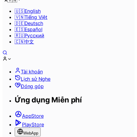
🇻🇳
🇺🇸
English
🇻🇳
Tiếng Việt
🇩🇪
Deutsch
🇪🇸
Español
🇷🇺
Pусский
🇨🇳
中文
Tài khoản
Lịch sử Nghe
Đóng góp
Ứng dụng Miễn phí
AppStore
PlayStore
WebApp