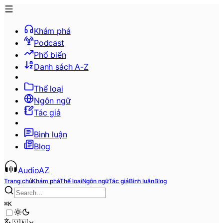
Khám phá
Podcast
Phổ biến
Danh sách A-Z
Thể loại
Ngôn ngữ
Tác giả
Bình luận
Blog
AudioAZ
Trang chủ
Khám phá
Thể loại
Ngôn ngữ
Tác giả
Bình luận
Blog
⌘
K