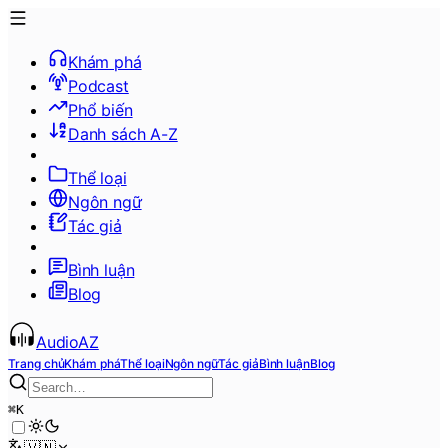
Khám phá
Podcast
Phổ biến
Danh sách A-Z
Thể loại
Ngôn ngữ
Tác giả
Bình luận
Blog
AudioAZ
Trang chủ
Khám phá
Thể loại
Ngôn ngữ
Tác giả
Bình luận
Blog
⌘
K