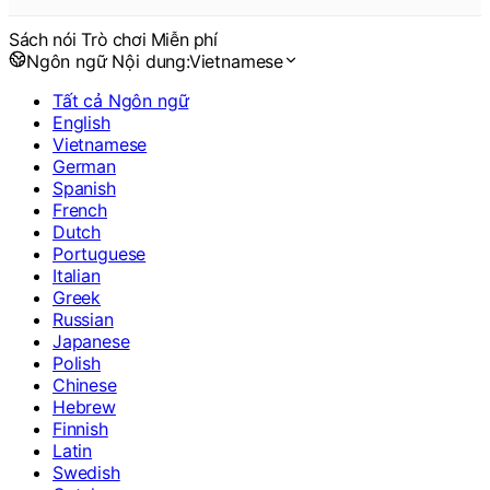
Sách nói Trò chơi Miễn phí
Ngôn ngữ Nội dung:
Vietnamese
Tất cả Ngôn ngữ
English
Vietnamese
German
Spanish
French
Dutch
Portuguese
Italian
Greek
Russian
Japanese
Polish
Chinese
Hebrew
Finnish
Latin
Swedish