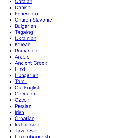
Catalan
Danish
Esperanto
Church Slavonic
Bulgarian
Tagalog
Ukrainian
Korean
Romanian
Arabic
Ancient Greek
Hindi
Hungarian
Tamil
Old English
Cebuano
Czech
Persian
Irish
Croatian
Indonesian
Javanese
Luxembourgish