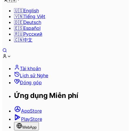
🇻🇳
🇺🇸
English
🇻🇳
Tiếng Việt
🇩🇪
Deutsch
🇪🇸
Español
🇷🇺
Pусский
🇨🇳
中文
Tài khoản
Lịch sử Nghe
Đóng góp
Ứng dụng Miễn phí
AppStore
PlayStore
WebApp