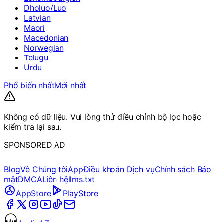
Dholuo/Luo
Latvian
Maori
Macedonian
Norwegian
Telugu
Urdu
Phổ biến nhất
Mới nhất
Không có dữ liệu. Vui lòng thử điều chỉnh bộ lọc hoặc
kiểm tra lại sau.
SPONSORED AD
Blog
Về Chúng tôi
App
Điều khoản Dịch vụ
Chính sách Bảo
mật
DMCA
Liên hệ
llms.txt
AppStore
PlayStore