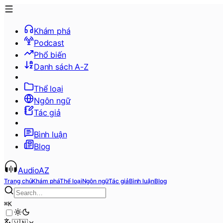
Khám phá
Podcast
Phổ biến
Danh sách A-Z
Thể loại
Ngôn ngữ
Tác giả
Bình luận
Blog
AudioAZ
Trang chủ
Khám phá
Thể loại
Ngôn ngữ
Tác giả
Bình luận
Blog
⌘
K