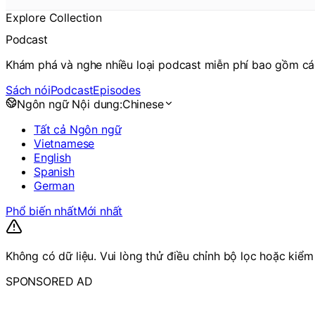
Explore Collection
Podcast
Khám phá và nghe nhiều loại podcast miễn phí bao gồm các c
Sách nói
Podcast
Episodes
Ngôn ngữ Nội dung:
Chinese
Tất cả Ngôn ngữ
Vietnamese
English
Spanish
German
Phổ biến nhất
Mới nhất
Không có dữ liệu. Vui lòng thử điều chỉnh bộ lọc hoặc kiểm t
SPONSORED AD