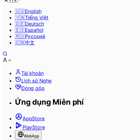
🇻🇳
🇺🇸
English
🇻🇳
Tiếng Việt
🇩🇪
Deutsch
🇪🇸
Español
🇷🇺
Pусский
🇨🇳
中文
Tài khoản
Lịch sử Nghe
Đóng góp
Ứng dụng Miễn phí
AppStore
PlayStore
WebApp