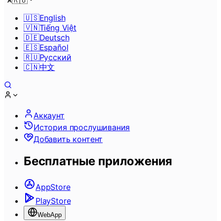
🇷🇺
🇺🇸
English
🇻🇳
Tiếng Việt
🇩🇪
Deutsch
🇪🇸
Español
🇷🇺
Pусский
🇨🇳
中文
Аккаунт
История прослушивания
Добавить контент
Бесплатные приложения
AppStore
PlayStore
WebApp