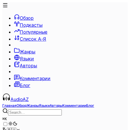
Обзор
Подкасты
Популярные
Список А-Я
Жанры
Языки
Авторы
Комментарии
Блог
AudioAZ
Главная
Обзор
Жанры
Языки
Авторы
Комментарии
Блог
⌘
K