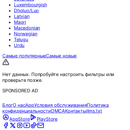
Luxembourgish
Dholuo/Luo
Latvian
Maori
Macedonian
Norwegian
Telugu
Urdu
Самые популярные
Самые новые
Нет данных. Попробуйте настроить фильтры или
проверьте позже.
SPONSORED AD
Блог
О нас
App
Условия обслуживания
Политика
конфиденциальности
DMCA
Контакты
llms.txt
AppStore
PlayStore