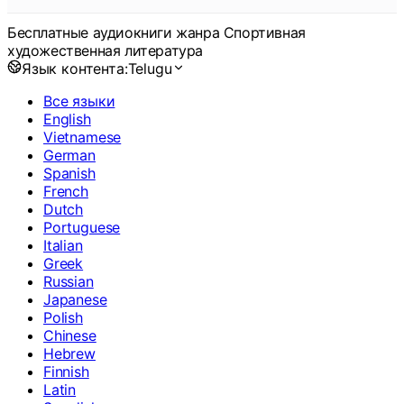
Бесплатные аудиокниги жанра Спортивная
художественная литература
Язык контента:
Telugu
Все языки
English
Vietnamese
German
Spanish
French
Dutch
Portuguese
Italian
Greek
Russian
Japanese
Polish
Chinese
Hebrew
Finnish
Latin