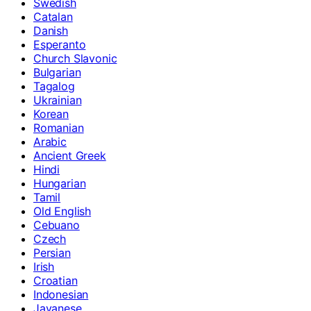
Swedish
Catalan
Danish
Esperanto
Church Slavonic
Bulgarian
Tagalog
Ukrainian
Korean
Romanian
Arabic
Ancient Greek
Hindi
Hungarian
Tamil
Old English
Cebuano
Czech
Persian
Irish
Croatian
Indonesian
Javanese