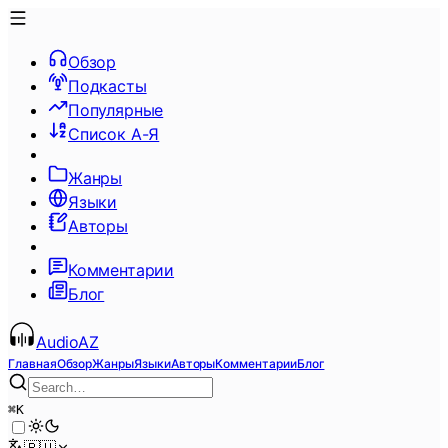
Обзор
Подкасты
Популярные
Список А-Я
Жанры
Языки
Авторы
Комментарии
Блог
AudioAZ
Главная
Обзор
Жанры
Языки
Авторы
Комментарии
Блог
⌘
K