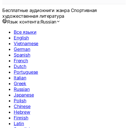
Бесплатные аудиокниги жанра Спортивная
художественная литература
Язык контента:
Russian
Все языки
English
Vietnamese
German
Spanish
French
Dutch
Portuguese
Italian
Greek
Russian
Japanese
Polish
Chinese
Hebrew
Finnish
Latin