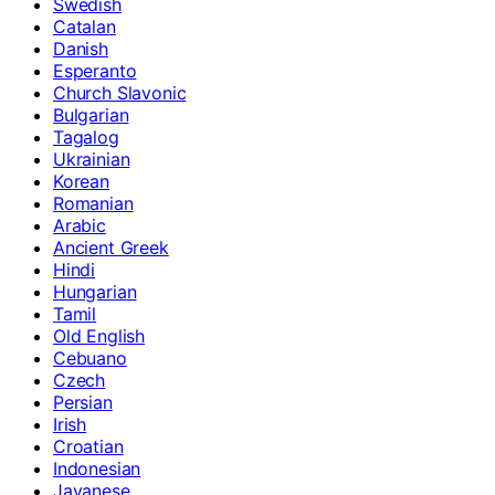
Swedish
Catalan
Danish
Esperanto
Church Slavonic
Bulgarian
Tagalog
Ukrainian
Korean
Romanian
Arabic
Ancient Greek
Hindi
Hungarian
Tamil
Old English
Cebuano
Czech
Persian
Irish
Croatian
Indonesian
Javanese