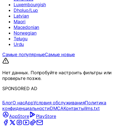
Luxembourgish
Dholuo/Luo
Latvian
Maori
Macedonian
Norwegian
Telugu
Urdu
Самые популярные
Самые новые
Нет данных. Попробуйте настроить фильтры или
проверьте позже.
SPONSORED AD
Блог
О нас
App
Условия обслуживания
Политика
конфиденциальности
DMCA
Контакты
llms.txt
AppStore
PlayStore