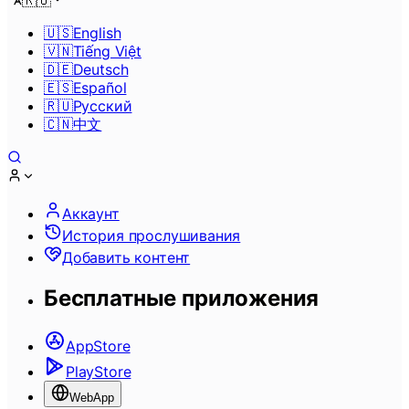
🇷🇺
🇺🇸
English
🇻🇳
Tiếng Việt
🇩🇪
Deutsch
🇪🇸
Español
🇷🇺
Pусский
🇨🇳
中文
Аккаунт
История прослушивания
Добавить контент
Бесплатные приложения
AppStore
PlayStore
WebApp