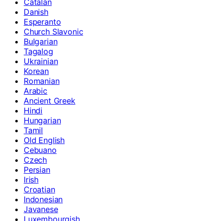
Catalan
Danish
Esperanto
Church Slavonic
Bulgarian
Tagalog
Ukrainian
Korean
Romanian
Arabic
Ancient Greek
Hindi
Hungarian
Tamil
Old English
Cebuano
Czech
Persian
Irish
Croatian
Indonesian
Javanese
Luxembourgish