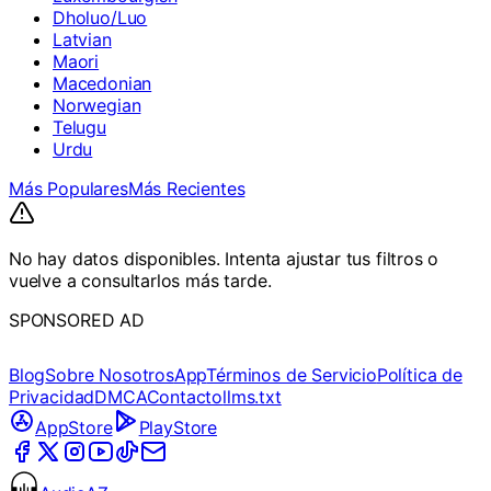
Dholuo/Luo
Latvian
Maori
Macedonian
Norwegian
Telugu
Urdu
Más Populares
Más Recientes
No hay datos disponibles. Intenta ajustar tus filtros o
vuelve a consultarlos más tarde.
SPONSORED AD
Blog
Sobre Nosotros
App
Términos de Servicio
Política de
Privacidad
DMCA
Contacto
llms.txt
AppStore
PlayStore