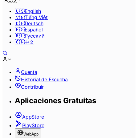
🇪🇸
🇺🇸
English
🇻🇳
Tiếng Việt
🇩🇪
Deutsch
🇪🇸
Español
🇷🇺
Pусский
🇨🇳
中文
Cuenta
Historial de Escucha
Contribuir
Aplicaciones Gratuitas
AppStore
PlayStore
WebApp