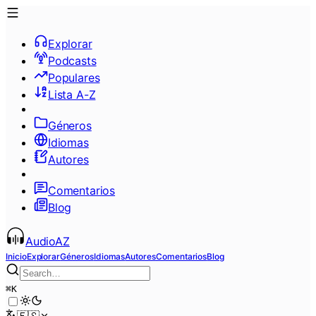
Explorar
Podcasts
Populares
Lista A-Z
Géneros
Idiomas
Autores
Comentarios
Blog
AudioAZ
Inicio
Explorar
Géneros
Idiomas
Autores
Comentarios
Blog
⌘
K