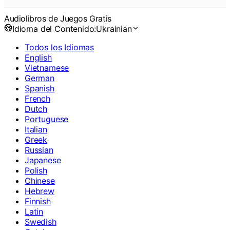
Audiolibros de Juegos Gratis
Idioma del Contenido:
Ukrainian
Todos los Idiomas
English
Vietnamese
German
Spanish
French
Dutch
Portuguese
Italian
Greek
Russian
Japanese
Polish
Chinese
Hebrew
Finnish
Latin
Swedish