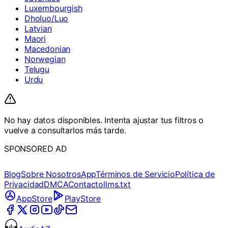
Luxembourgish
Dholuo/Luo
Latvian
Maori
Macedonian
Norwegian
Telugu
Urdu
No hay datos disponibles. Intenta ajustar tus filtros o
vuelve a consultarlos más tarde.
SPONSORED AD
Blog
Sobre Nosotros
App
Términos de Servicio
Política de
Privacidad
DMCA
Contacto
llms.txt
AppStore
PlayStore