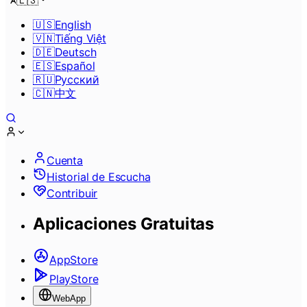
🇪🇸
🇺🇸
English
🇻🇳
Tiếng Việt
🇩🇪
Deutsch
🇪🇸
Español
🇷🇺
Pусский
🇨🇳
中文
Cuenta
Historial de Escucha
Contribuir
Aplicaciones Gratuitas
AppStore
PlayStore
WebApp