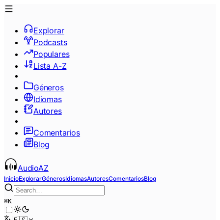
Explorar
Podcasts
Populares
Lista A-Z
Géneros
Idiomas
Autores
Comentarios
Blog
AudioAZ
Inicio
Explorar
Géneros
Idiomas
Autores
Comentarios
Blog
⌘
K