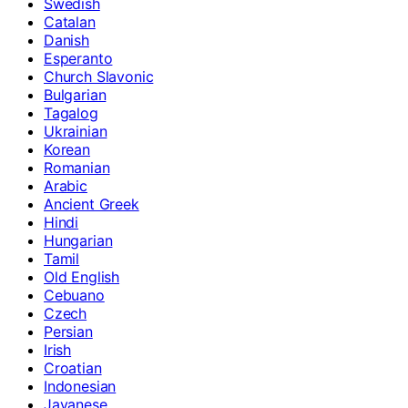
Swedish
Catalan
Danish
Esperanto
Church Slavonic
Bulgarian
Tagalog
Ukrainian
Korean
Romanian
Arabic
Ancient Greek
Hindi
Hungarian
Tamil
Old English
Cebuano
Czech
Persian
Irish
Croatian
Indonesian
Javanese