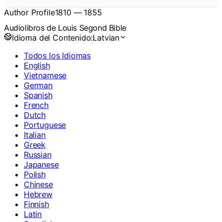
Author Profile
1810
—
1855
Audiolibros de Louis Segond Bible
Idioma del Contenido:
Latvian
Todos los Idiomas
English
Vietnamese
German
Spanish
French
Dutch
Portuguese
Italian
Greek
Russian
Japanese
Polish
Chinese
Hebrew
Finnish
Latin