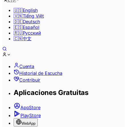
🇪🇸
🇺🇸
English
🇻🇳
Tiếng Việt
🇩🇪
Deutsch
🇪🇸
Español
🇷🇺
Pусский
🇨🇳
中文
Cuenta
Historial de Escucha
Contribuir
Aplicaciones Gratuitas
AppStore
PlayStore
WebApp