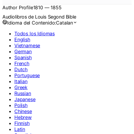
Author Profile
1810
—
1855
Audiolibros de Louis Segond Bible
Idioma del Contenido:
Catalan
Todos los Idiomas
English
Vietnamese
German
Spanish
French
Dutch
Portuguese
Italian
Greek
Russian
Japanese
Polish
Chinese
Hebrew
Finnish
Latin