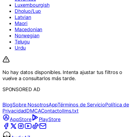
Luxembourgish
Dholuo/Luo
Latvian
Maori
Macedonian
Norwegian
Telugu
Urdu
No hay datos disponibles. Intenta ajustar tus filtros o
vuelve a consultarlos más tarde.
SPONSORED AD
Blog
Sobre Nosotros
App
Términos de Servicio
Política de
Privacidad
DMCA
Contacto
llms.txt
AppStore
PlayStore