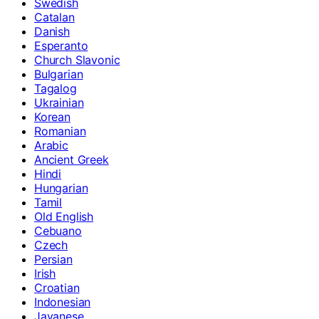
Swedish
Catalan
Danish
Esperanto
Church Slavonic
Bulgarian
Tagalog
Ukrainian
Korean
Romanian
Arabic
Ancient Greek
Hindi
Hungarian
Tamil
Old English
Cebuano
Czech
Persian
Irish
Croatian
Indonesian
Javanese