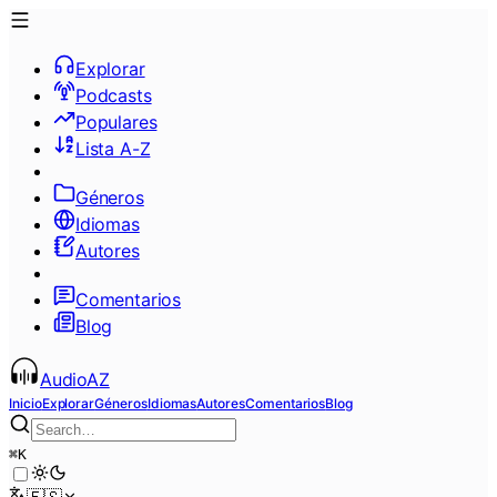
Explorar
Podcasts
Populares
Lista A-Z
Géneros
Idiomas
Autores
Comentarios
Blog
AudioAZ
Inicio
Explorar
Géneros
Idiomas
Autores
Comentarios
Blog
⌘
K