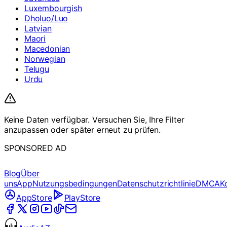
Luxembourgish
Dholuo/Luo
Latvian
Maori
Macedonian
Norwegian
Telugu
Urdu
Keine Daten verfügbar. Versuchen Sie, Ihre Filter
anzupassen oder später erneut zu prüfen.
SPONSORED AD
Blog
Über
uns
App
Nutzungsbedingungen
Datenschutzrichtlinie
DMCA
K
AppStore
PlayStore