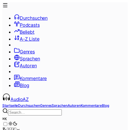
Durchsuchen
Podcasts
Beliebt
A-Z Liste
Genres
Sprachen
Autoren
Kommentare
Blog
AudioAZ
Startseite
Durchsuchen
Genres
Sprachen
Autoren
Kommentare
Blog
⌘
K