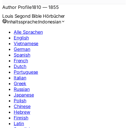
Author Profile
1810
—
1855
Louis Segond Bible Hörbücher
Inhaltssprache:
Indonesian
Alle Sprachen
English
Vietnamese
German
Spanish
French
Dutch
Portuguese
Italian
Greek
Russian
Japanese
Polish
Chinese
Hebrew
Finnish
Latin