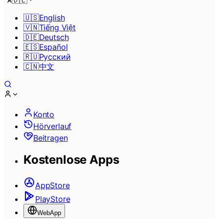
🇩🇪
🇺🇸
English
🇻🇳
Tiếng Việt
🇩🇪
Deutsch
🇪🇸
Español
🇷🇺
Pусский
🇨🇳
中文
Konto
Hörverlauf
Beitragen
Kostenlose Apps
AppStore
PlayStore
WebApp