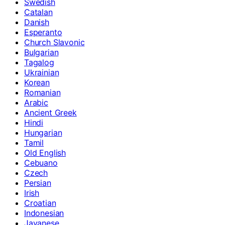
Swedish
Catalan
Danish
Esperanto
Church Slavonic
Bulgarian
Tagalog
Ukrainian
Korean
Romanian
Arabic
Ancient Greek
Hindi
Hungarian
Tamil
Old English
Cebuano
Czech
Persian
Irish
Croatian
Indonesian
Javanese